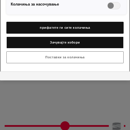
Колачиња за насочување
прифатете ги сите колачиња
1992
Зачувајте избори
Поставки за колачиња
Wir sind offizieller Partner und Sponsor der XXV. Olympischen
Spiele. SEAT stellt eine Flotte von 2000 Autos und sorgt für
Bewegung.