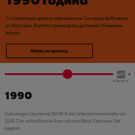
Со Volkswagen доаѓаат нови можности. Се отвора фабриката
во Марторел. Вкупното производство достигнува 10 милиони
возила.
Назад на преглед
1990
Volkswagen übernimmt 99,99 % der Unternehmensanteile von
SEAT. Das achtmillionste Auto rollt vom Band. Eine neue Zeit
beginnt.