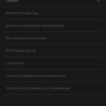
Сервис
Заштита на податоци
Детали на издавање & Правни работи
Поставувања за колачиња
SEAT Медиа Центар
Compliance
Систем за пријавување неправилности
Takata Airbag Кампања за Отповикување