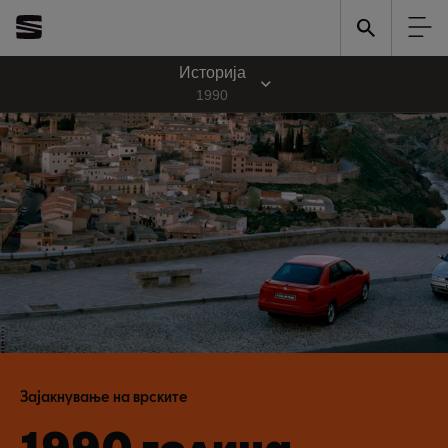
Историја
1990
Зајакнување на врските
1990 година