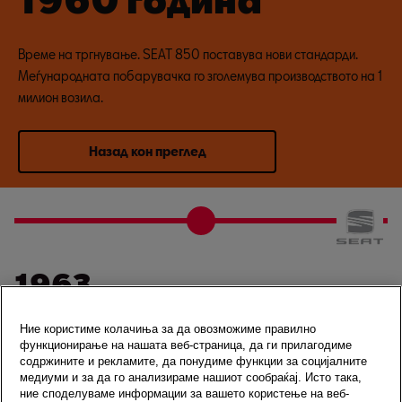
Време на тргнување. SEAT 850 поставува нови стандарди.
Меѓународната побарувачка го зголемува производството на 1
милион возила.
Назад кон преглед
1963
Ние користиме колачиња за да овозможиме правилно
Врвниот модел SEAT 1500 ги заменува 1400 во сегментот од
функционирање на нашата веб-страница, да ги прилагодиме
повисоката класа. Времињата се менуваат - и одиме со нив.
содржините и рекламите, да понудиме функции за социјалните
медиуми и за да го анализираме нашиот сообраќај. Исто така,
ние споделуваме информации за вашето користење на веб-