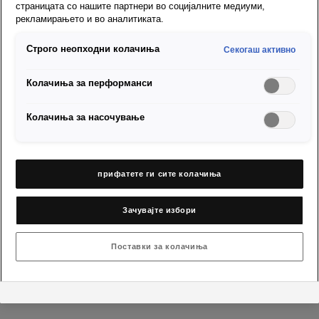
страницата со нашите партнери во социјалните медиуми,
рекламирањето и во аналитиката.
Строго неопходни колачиња
Секогаш активно
Колачиња за перформанси
Колачиња за насочување
1964
прифатете ги сите колачиња
Инаугурацијата на нашето ново седиште во Мадрид е
непогрешлив знак дека можеме да продолжиме: нагоре и
Зачувајте избори
напред.
Поставки за колачиња