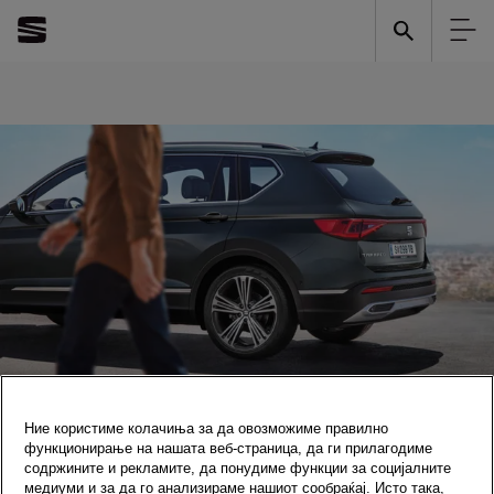
Ние користиме колачиња за да овозможиме правилно
Квалитет во секој детаљ
функционирање на нашата веб-страница, да ги прилагодиме
содржините и рекламите, да понудиме функции за социјалните
Акции и Понуди
медиуми и за да го анализираме нашиот сообраќај. Исто така,