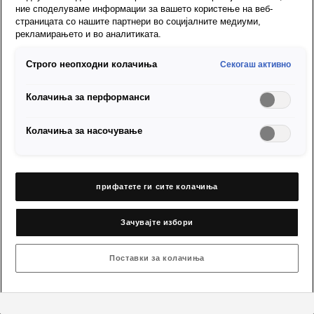
ние споделуваме информации за вашето користење на веб-
страницата со нашите партнери во социјалните медиуми,
Оригиналната галантерија на SEAT ви нуди бројни можности да
рекламирањето и во аналитиката.
го направите вашето возило уникатно, што е совршено
Строго неопходни колачиња
Секогаш активно
приспособено кон вашите лични потреби.
Колачиња за перформанси
Колачиња за насочување
Кон SEAT.com
прифатете ги сите колачиња
Купување
Зачувајте избори
За SEAT
Поставки за колачиња
Сервис