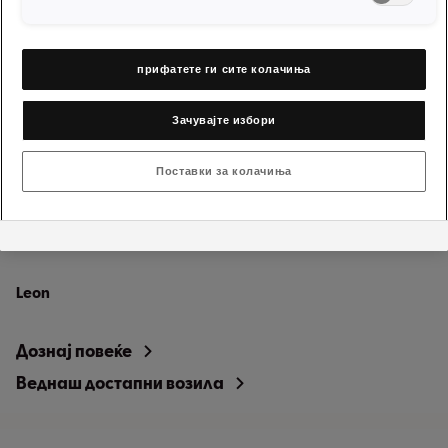
Веднаш достапни возила
прифатете ги сите колачиња
Зачувајте избори
Поставки за колачиња
Leon
SEAT Мобилност
Дознај повеќе
Веднаш достапни возила
Повеќе