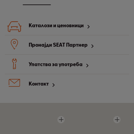
Каталози и ценовници
Пронајди SEAT Партнер
Упатства за употреба
Контакт