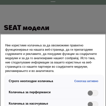
SEAT модели
Ние користиме колачиња за да овозможиме правилно
функционирање на нашата веб-страница, да ги прилагодиме
содржините и рекламите, да понудиме функции за социјалните
медиуми и за да го анализираме нашиот сообраќај. Исто така,
ние споделуваме информации за вашето користење на веб-
страницата со нашите партнери во социјалните медиуми,
рекламирањето и во аналитиката.
Строго неопходни колачиња
Секогаш активно
Ibiza
Колачиња за перформанси
Дознај повеќе
Колачиња за насочување