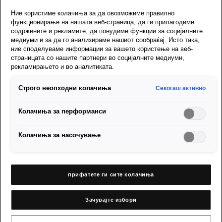
диоди & Beats
Ние користиме колачиња за да овозможиме правилно
Audio
функционирање на нашата веб-страница, да ги прилагодиме
содржините и рекламите, да понудиме функции за социјалните
медиуми и за да го анализираме нашиот сообраќај. Исто така,
Каталози и цени
ние споделуваме информации за вашето користење на веб-
страницата со нашите партнери во социјалните медиуми,
рекламирањето и во аналитиката.
Изберете ја
Строго неопходни колачиња
Секогаш активно
вашата нова
Колачиња за перформанси
SEAT Ibiza
Колачиња за насочување
Најдете го вашиот придружник.
прифатете ги сите колачиња
Дознајте повеќе
Зачувајте избори
Reference
Style