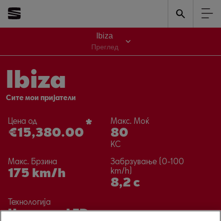
Години гаранција
*
5
Ibiza
на сите модели
Преглед
Ibiza
Сите мои пријатели
Цена од
*
Макс. Моќ
€15,380.00
80
КС
Макс. Брзина
Забрзување (0-100
175
km/h
km/h)
8,2 с
Технологија
Целосни LED