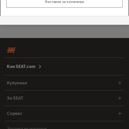
Поставки за колачиња
1
/
2
Кон SEAT.com
Купување
За SEAT
Сервис
Заштита на податоци