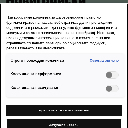
Ажурирања
Ние користиме колачиња за да овозможиме правилно
функционирање на нашата веб-страница, да ги прилагодиме
содржините и рекламите, да понудиме функции за социјалните
Овде ќе дознаете како можете да го внесете материјалот со
медиуми и за да го анализираме нашиот сообраќај. Исто така,
мапи за Вашиот навигациски систем.
ние споделуваме информации за вашето користење на веб-
страницата со нашите партнери во социјалните медиуми,
рекламирањето и во аналитиката.
Строго неопходни колачиња
Секогаш активно
Колачиња за перформанси
Колачиња за насочување
прифатете ги сите колачиња
Зачувајте избори