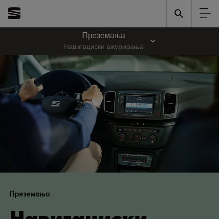
Преземања
Навигациски ажурирања
Преземања
Навигациски