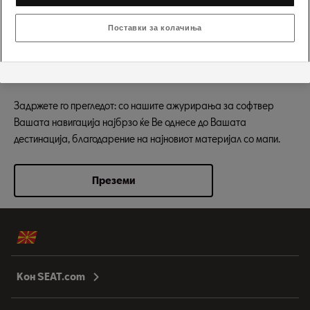
Навигациски Ажурирања
Поставки за колачиња
Секогаш на
правилниот пат.
Задржете го прегледот: со нашите ажурирања за софтвер
Вашата навигација најбрзо ќе Ве однесе до Вашата
дестинација, благодарение на најновиот материјал со мапи.
Преземи
Кон SEAT.com