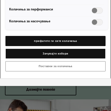
Колачиња за перформанси
Колачиња за насочување
Пролетно будење
Проверка на клима-
прифатете ги сите колачиња
уреди и чистење на
клима-уредите
Зачувајте избори
Поставки за колачиња
За да ја почнете пролетта без грижи, Ве чекаат голем број
одлични понуди.
Дознајте повеќе