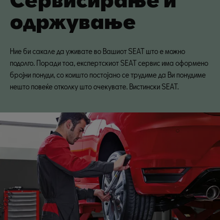
одржување
Ние би сакале да уживате во Вашиот SEAT што е можно
подолго. Поради тоа, експертскиот SEAT сервис има оформено
бројни понуди, со коишто постојано се трудиме да Ви понудиме
нешто повеќе отколку што очекувате. Вистински SEAT.