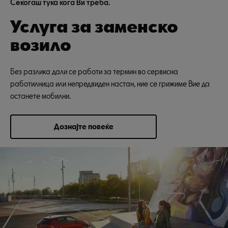
Секогаш тука кога Ви треба.
Услуга за заменско
возило
Без разлика дали се работи за термин во сервисна
работилница или непредвиден настан, ние се грижиме Вие да
останете мобилни.
Дознајте повеќе