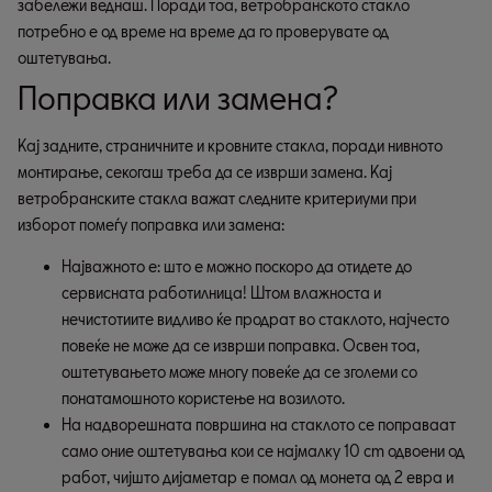
забележи веднаш. Поради тоа, ветробранското стакло
потребно е од време на време да го проверувате од
оштетувања.
Поправка или замена?
Кај задните, страничните и кровните стакла, поради нивното
монтирање, секогаш треба да се изврши замена. Кај
ветробранските стакла важат следните критериуми при
изборот помеѓу поправка или замена:
Најважното е: што е можно поскоро да отидете до 
сервисната работилница! Штом влажноста и 
нечистотиите видливо ќе продрат во стаклото, најчесто 
повеќе не може да се изврши поправка. Освен тоа, 
оштетувањето може многу повеќе да се зголеми со 
понатамошното користење на возилото.
На надворешната површина на стаклото се поправаат 
само оние оштетувања кои се најмалку 10 cm одвоени од 
работ, чијшто дијаметар е помал од монета од 2 евра и 