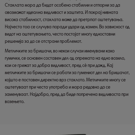
Стаклата мора да бидат особено стабилни и отпорни за да
овозможат идеална видливост и заштита. И покрај нивната
висока стабилност, стаклата може да претрпат оштетувања.
Најчесто тоа се случува поради удари од камен. Во зависност од
видот на оштетувањето, често постојат многу едноставни
решенија за да се отстрани проблемот.
Метличките за бришачи, во некои случаи именувани како
гумички, се основен составен дел од опремата на едно возило,
кои се грижат за добра видливост, пред сè при дожд. Кај
метличките за бришачи се работи за гумениот дел на бришачот,
којшто е поставен директно врз стаклото. Метличките многу се
оштетуваат при честа употреба и мора редовно да се
заменуваат. Најдобро, пред да биде попречена видливоста при
возењето.