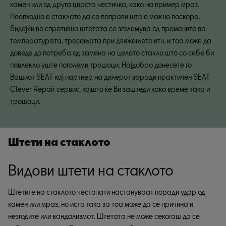
камен или од друга цврста честичка, како на пример мраз.
Неопходно е стаклото да се поправи што е можно поскоро,
бидејќи во спротивно штетата се зголемува од промените во
температурата, тресењата при движењето итн. и тоа може да
доведе до потреба од замена на целото стакло што со себе би
повлекло уште поголеми трошоци. Најдобро донесете го
Вашиот SEAT кај партнер на дилерот заради практичен SEAT
Clever Repair сервис, којшто ќе Ви заштеди како време така и
трошоци.
Штети на стаклото
Видови штети на стаклото
Штетите на стаклото честопати настануваат поради удар од
камен или мраз, но исто така за тоа може да се причина и
незгодите или вандализмот. Штетата не може секогаш да се