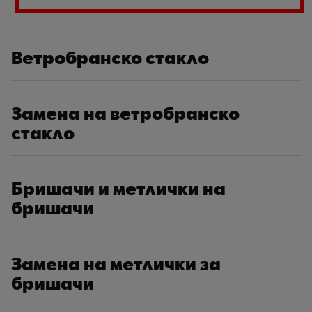
Ветробранско стакло
Замена на ветробранско
стакло
Бришачи и метлички на
бришачи
Замена на метлички за
бришачи