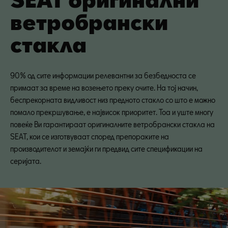
ветробрански
стакла
90% од сите информации релевантни за безбедноста се
примаат за време на возењето преку очите. На тој начин,
беспрекорната видливост низ предното стакло со што е можно
помало прекршување, е највисок приоритет. Тоа и уште многу
повеќе Ви гарантираат оригиналните ветробрански стакла на
SEAT, кои се изготвуваат според препораките на
производителот и земајќи ги предвид сите спецификации на
серијата.