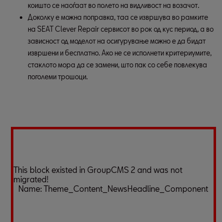
коишто се наоѓаат во полето на видливост на возачот.
Доколку е можна поправка, таа се извршува во рамките 
на SEAT Clever Repair сервисот во рок од кус период, а во 
зависност од моделот на осигурување можно е да бидат 
извршени и бесплатно. Ако не се исполнети критериумите, 
стаклото мора да се замени, што пак со себе повлекува 
поголеми трошоци.
This block existed in GroupCMS 2 and was not
migrated!
Name:
Theme_Content_NewsHeadline_Component