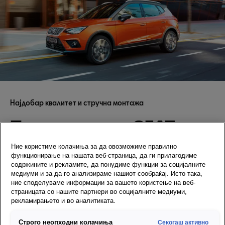
Најдобар квалитет и стручна монтажа
Предности на SEAT
оригинално авто
Ние користиме колачиња за да овозможиме правилно
функционирање на нашата веб-страница, да ги прилагодиме
стакло
содржините и рекламите, да понудиме функции за социјалните
медиуми и за да го анализираме нашиот сообраќај. Исто така,
ние споделуваме информации за вашето користење на веб-
страницата со нашите партнери во социјалните медиуми,
Висок визуелен квалитет
рекламирањето и во аналитиката.
Одлична звучна заштита
Високо ниво на заштита од УВ-зраци
Строго неопходни колачиња
Секогаш активно