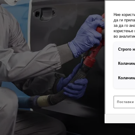
Ние корист
да ги прил
за да го а
користење 
во аналити
Строго 
Колачињ
Колачињ
Поставки