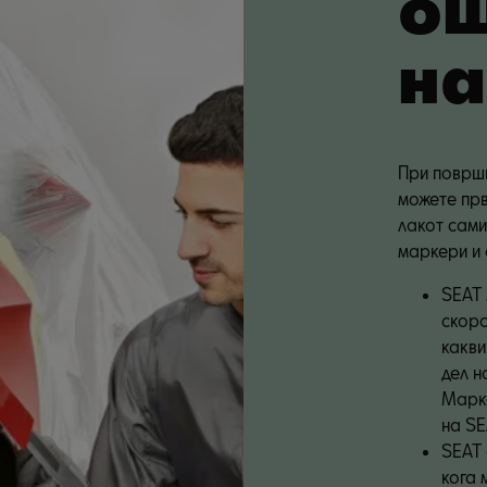
о
на
При површи
можете пр
лакот сами
маркери и 
SEAT 
скоро
какви
дел н
Марке
на SE
SEAT 
кога 