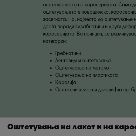
оштетувањата на каросеријата. Само д
оштетувањето е површинско, каросерија
засегната. Но, најчесто до оштетување 
доаѓа поради вдлабнатини и други дефо
каросеријата. Во принцип, се разликува
категории:
Гребнатини
Лентовидни оштетувања
Оштетувања на металот
Оштетувања на пластиката
Корозија
Оштетени целосни делови (на пр. б
Оштетувања на лакот и на каро