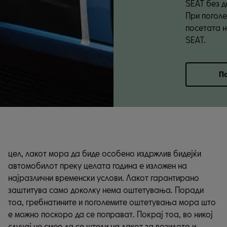
SEAT без д
При погол
посетата н
SEAT.
По
цел, лакот мора да биде особено издржлив бидејќи
производи на SEAT. Моделите на SEAT купени кај
автомобилот преку целата година е изложен на
нашите дилери-партнери, се разбира веќе се
најразлични временски услови. Лакот гарантирано
исфарбани со нашиот новодизајниран лак, но
заштитува само доколку нема оштетувања. Поради
оштетувањата за жал се дел од секојдневието. Нашите
тоа, гребнатините и поголемите оштетувања мора што
иновативни производи за поправка на лакот
е можно поскоро да се поправат. Покрај тоа, во никој
применуваат интелигентна технологија и овозможуваат
случај не смее да се штеди на лакот за возилото и