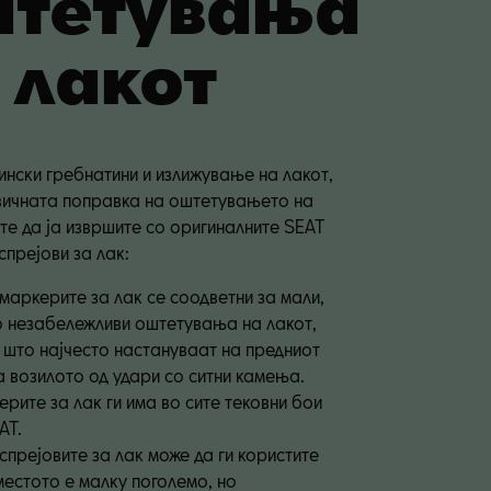
штетувања
 лакот
нски гребнатини и излижување на лакот,
вичната поправка на оштетувањето на
те да ја извршите со оригиналните SEAT
спрејови за лак:
маркерите за лак се соодветни за мали, 
 незабележливи оштетувања на лакот, 
 што најчесто настануваат на предниот 
а возилото од удари со ситни камења. 
рите за лак ги има во сите тековни бои 
AT.
спрејовите за лак може да ги користите 
местото е малку поголемо, но 