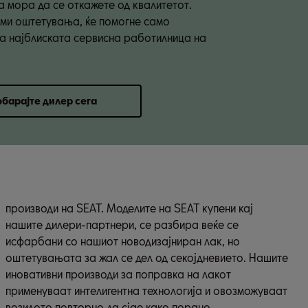
а мора да се откажете од квалитетот.
еми оштетувања, ќе помогне само
а најблиската сервисна работилница на
барајте дилер сега
возилото повторно да сјае како порано.