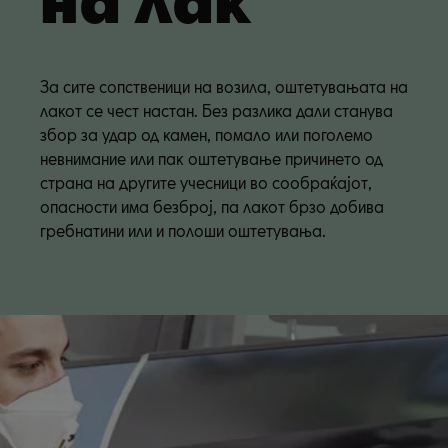
За сите сопственици на возила, оштетувањата на
лакот се чест настан. Без разлика дали станува
збор за удар од камен, помало или поголемо
невнимание или пак оштетување причинето од
страна на другите учесници во сообраќајот,
опасности има безброј, па лакот брзо добива
гребнатини или и полоши оштетувања.