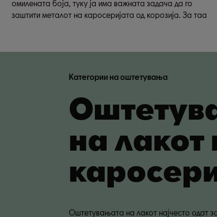
омилената боја, туку ја има важната задача да го
заштити металот на каросеријата од корозија. За таа
Категории на оштетувања
Оштетув
на лакот 
каросери
Оштетувањата на лакот најчесто одат з