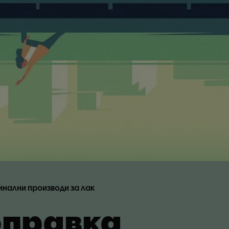
инални производи за лак
правка