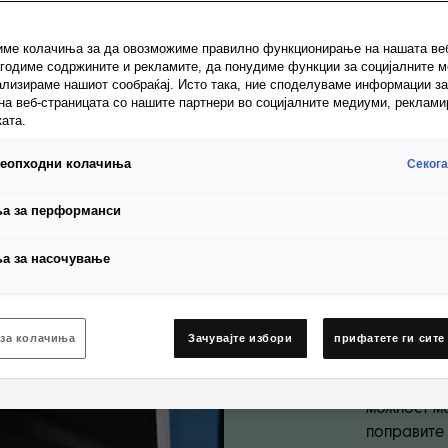
на
име колачиња за да овозможиме правилно функционирање на нашата веб
агодиме содржините и рекламите, да понудиме функции за социјалните 
о
нализираме нашиот сообраќај. Исто така, ние споделуваме информации з
на веб-страницата со нашите партнери во социјалните медиуми, реклам
ката.
на
неопходни колачиња
Секога
а за перформанси
а за насочување
Оштетувањ
естетски п
обемни поп
и големо е
 за колачиња
Зачувајте избори
прифатете ги сите
до поправк
до неприја
можност м
поправите 