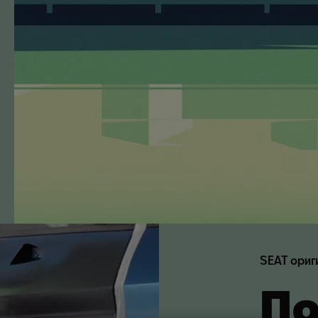
SEAT ориг
По