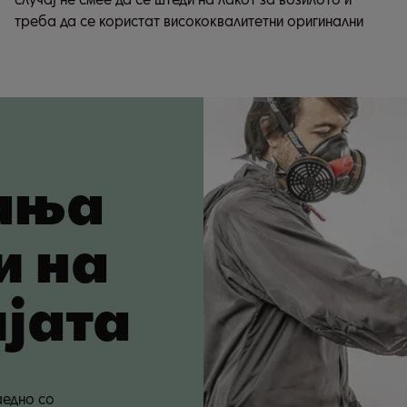
треба да се користат висококвалитетни оригинални
ања
и на
јата
аедно со