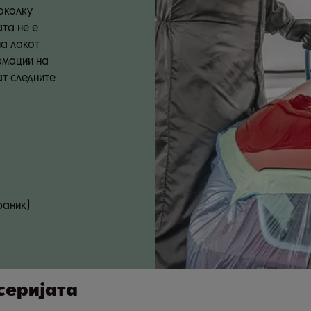
околку
та не е
на лакот
рмации на
ат следните
раник)
серијата