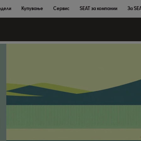
дели
Купување
Сервис
SEAT за компании
За SE
а