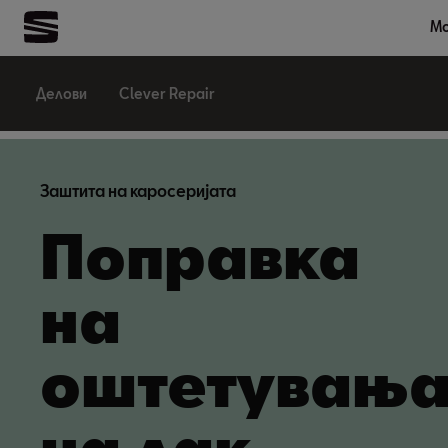
Мо
Делови
Clever Repair
Заштита на каросеријата
Поправка
на
оштетувањ
на лак